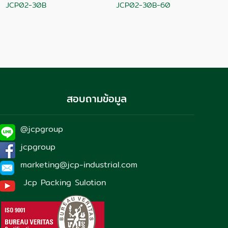
JCP02-30B
JCP02-30B-60
สอบถามข้อมูล
@jcpgroup
jcpgroup
marketing@jcp-industrial.com
Jcp Packing Sulotion