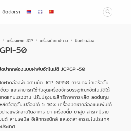
ติดต่อเรา
/
เครื่องแพค JCP
/
เครื่องติดเทปกาว
/
ปิดฝากล่อง
GPI-50
งปิดปากกล่องแบบฝาพับอัตโนมัติ JCPGPI-50
งปิดฝากล่องพับอัตโนมัติ JCP-GPI50 การปิดผนึกเสร็จสิ้น
เดียว และสามารถใช้กับชุดเครื่องจักรบรรจุภัณฑ์อัตโนมัติได้
ทดแทนแรงงาน ปรับปรุงประสิทธิภาพการผลิต ลดต้นทุน
หยัดวัสดุสิ้นเปลืองได้ 5-10% เครื่องปิดฝากล่องแบบพับได้
ันอย่างแพร่หลายในอาหาร ยา เครื่องดื่ม ยาสูบ สารเคมีราย
ยนต์ สายเคเบิล อิเล็กทรอนิกส์ และอุตสาหกรรมในประเทศ
งประเทศ