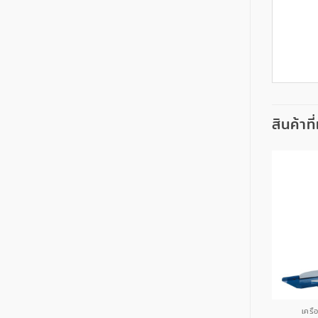
สินค้าที
ื่องรัดอัตโนมัติ
เครื่องรัดกล่องกราฟฟิก&สติ๊กเกอร์
เครื่