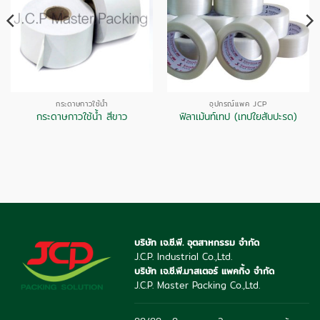
กระดาษกาวใช้น้ำ
อุปกรณ์แพค JCP
กระดาษกาวใช้น้ำ สีขาว
ฟิลาเม้นท์เทป (เทปใยสับปะรด)
บริษัท เจ.ซี.พี. อุตสาหกรรม จำกัด
J.C.P. Industrial Co.,Ltd.
บริษัท เจ.ซี.พี.มาสเตอร์ แพคกิ้ง จำกัด
J.C.P. Master Packing Co.,Ltd.