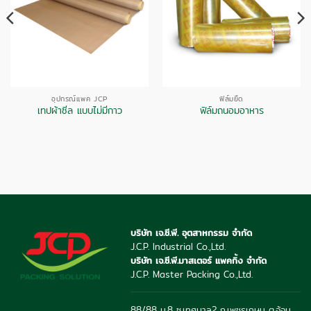
อุปกรณ์แพค JCP
ฟิล์มยืด
เทปผ้าซีล แบบไม่มีกาว
ฟิล์มถนอมอาหาร
บริษัท เจ.ซี.พี. อุตสาหกรรม จำกัด
J.C.P. Industrial Co.,Ltd.
บริษัท เจ.ซี.พี.มาสเตอร์ แพคกิ้ง จำกัด
J.C.P. Master Packing Co.,Ltd.
88/88 ม.8 ซ.เทศบาล2 ถ.เพชรเกษม ต.อ้อม