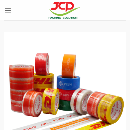
ข้าม
ไป
ยัง
เนื้อหา