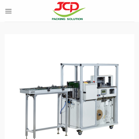
ข้าม
ไป
ยัง
เนื้อหา