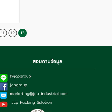
11
12
13
สอบถามข้อมูล
@jcpgroup
jcpgroup
marketing@jcp-industrial.com
Jcp Packing Sulotion