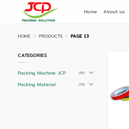
Skip
to
Home
About us
content
HOME
/
PRODUCTS
/
PAGE 13
CATEGORIES
Packing Machine JCP
(88)
Packing Material
(58)