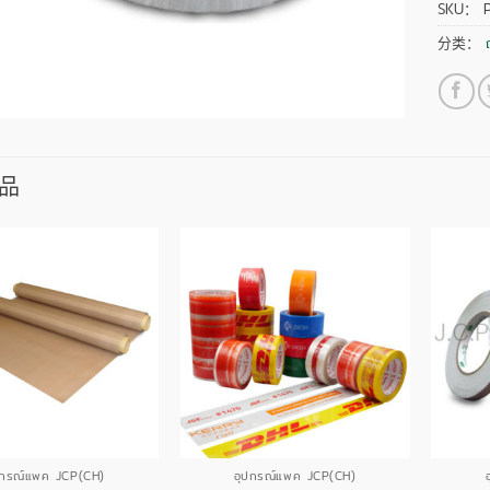
SKU：
分类：
品
ปกรณ์แพค JCP(CH)
อุปกรณ์แพค JCP(CH)