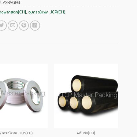
PLASBAG03
ถุงพลาสติก[CH]
,
อุปกรณ์แพค JCP(CH)
อุปกรณ์แพค JCP(CH)
ฟิล์มยืด[CH]