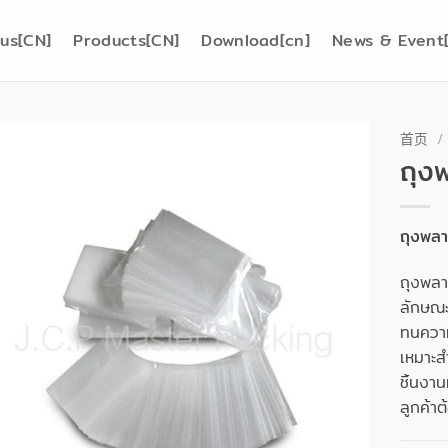
us[CN]
Products[CN]
Download[cn]
News & Event[
首页
/
ถุง
ถุงพลา
ถุงพลา
ลักษณะ 
ทนความร
เหมาะส
ชิ้นงาน
ลูกค้า