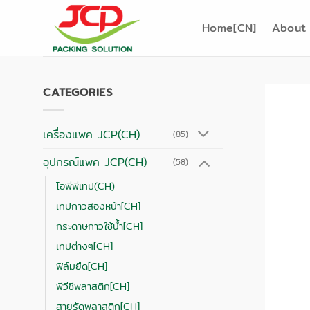
跳
到
Home[CN]
About 
内
容
CATEGORIES
เครื่องแพค JCP(CH)
(85)
อุปกรณ์แพค JCP(CH)
(58)
โอพีพีเทป(CH)
เทปกาวสองหน้า[CH]
กระดาษกาวใช้น้ำ[CH]
เทปต่างๆ[CH]
ฟิล์มยืด[CH]
พีวีซีพลาสติก[CH]
สายรัดพลาสติก[CH]