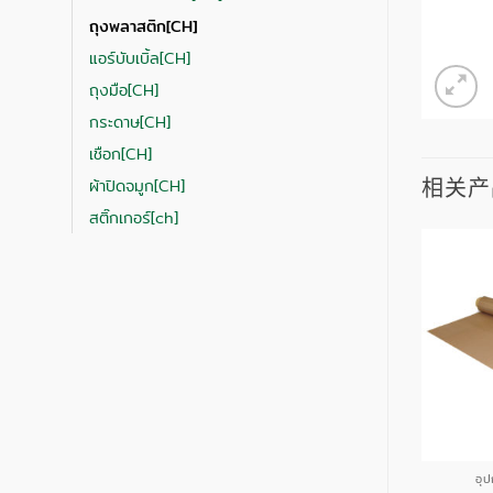
ถุงพลาสติก[CH]
แอร์บับเบิ้ล[CH]
ถุงมือ[CH]
กระดาษ[CH]
เชือก[CH]
相关产
ผ้าปิดจมูก[CH]
สติ๊กเกอร์[ch]
รณ์แพค JCP(CH)
อุปกรณ์แพค JCP(CH)
อุ