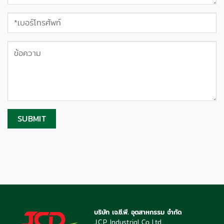
บริษัท เจ.ซี.พี. อุตสาหกรรม จำกัด
J.C.P. Industrial Co.,Ltd.