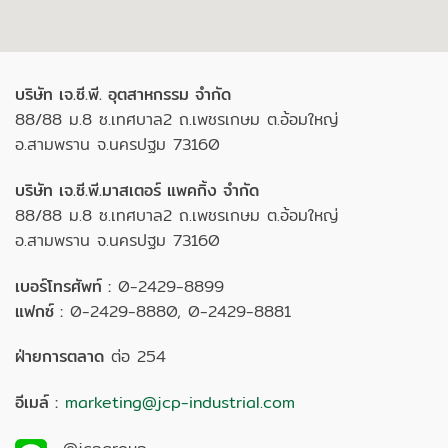
บริษัท เจ.ซี.พี. อุตสาหกรรม จำกัด
88/88 ม.8 ซ.เทศบาล2 ถ.เพชรเกษม ต.อ้อมใหญ่
อ.สามพราน จ.นครปฐม 73160
บริษัท เจ.ซี.พี.มาสเตอร์ แพคกิ้ง จำกัด
88/88 ม.8 ซ.เทศบาล2 ถ.เพชรเกษม ต.อ้อมใหญ่
อ.สามพราน จ.นครปฐม 73160
เบอร์โทรศัพท์ :
0-2429-8899
แฟกซ์ :
0-2429-8880, 0-2429-8881
ฝ่ายการตลาด
ต่อ 254
อีเมล์ :
marketing@jcp-industrial.com