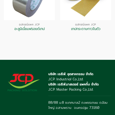
อุปกรณ์แพค JCP
อุปกรณ์แพค JCP
อะลูมิเนี่ยมฟรอยด์เทป
เทปกระดาษกาวในตัว
บริษัท เจ.ซี.พี. อุตสาหกรรม จำกัด
J.C.P. Industrial Co.,Ltd.
บริษัท เจ.ซี.พี.มาสเตอร์ แพคกิ้ง จำกัด
J.C.P. Master Packing Co.,Ltd.
88/88 ม.8 ซ.เทศบาล2 ถ.เพชรเกษม ต.อ้อม
ใหญ่ อ.สามพราน จ.นครปฐม 73160