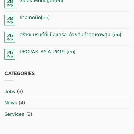
Sales Manager[en]
28
CSR
Management
May
No
Staff[en]
Comments
on
ช่างเทคนิค[en]
28
Sales
Manager[en]
May
No
Comments
on
สร้างแบรนด์ที่แข็งแกร่ง ด้วยสินค้าคุณภาพสูง [en]
26
ช่าง
เทคนิค[en]
May
No
Comments
on
PROPAK ASIA 2019 [en]
26
สร้าง
แบรนด์
May
No
ที่
Comments
แข็งแกร่ง
on
ด้วย
PROPAK
สินค้า
CATEGORIES
ASIA
คุณภาพ
2019
สูง
[en]
[en]
Jobs
(3)
News
(4)
Services
(2)