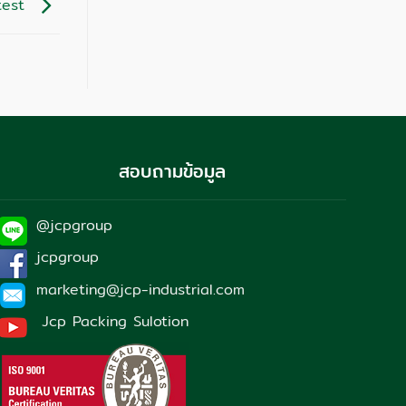
test
สอบถามข้อมูล
@jcpgroup
jcpgroup
marketing@jcp-industrial.com
Jcp Packing Sulotion