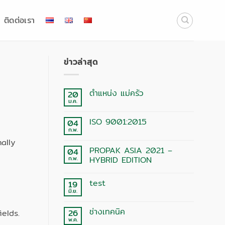
ติดต่อเรา
ข่าวล่าสุด
ตำแหน่ง แม่ครัว
20
ม.ค.
ไม่มี
ความ
เห็น
ISO 9001:2015
04
บน
ตำแหน่ง
ก.พ.
ไม่มี
แม่
ความ
ally
ครัว
เห็น
PROPAK ASIA 2021 –
04
บน
ISO
ก.พ.
HYBRID EDITION
9001:2015
ไม่มี
ความ
test
19
เห็น
บน
มิ.ย.
ไม่มี
PROPAK
ความ
ASIA
เห็น
2021
ช่างเทคนิค
26
elds.
บน
–
test
พ.ค.
HYBRID
ไม่มี